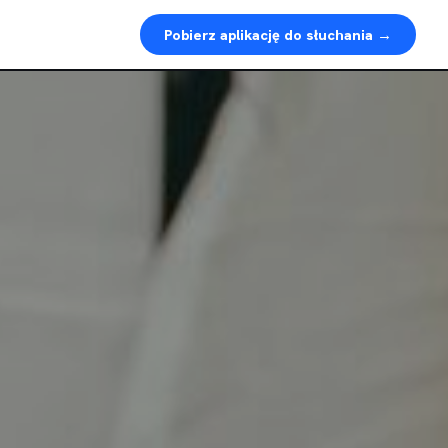
Pobierz aplikację do słuchania →