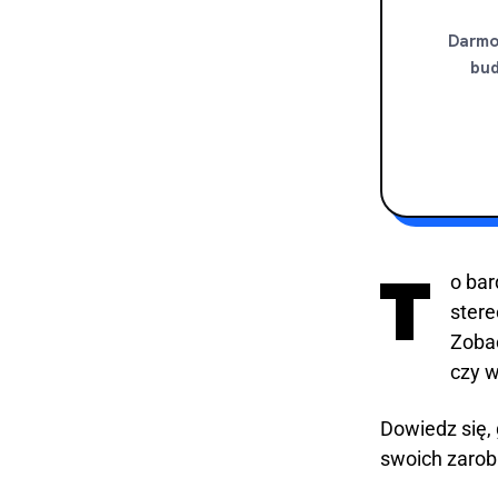
Darmow
bud
T
o bar
stere
Zobac
czy w
Dowiedz się, 
swoich zarob