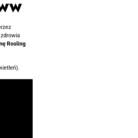
 WWW
przez
 zdrowia
ę Rosling
ietleń).