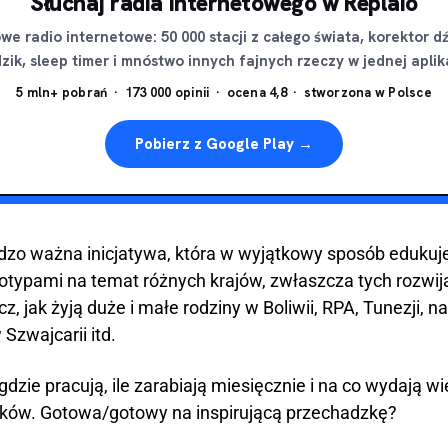
Słuchaj radia internetowego w Replaio
e radio internetowe: 50 000 stacji z całego świata, korektor d
zik, sleep timer i mnóstwo innych fajnych rzeczy w jednej aplika
5 mln+ pobrań · 173 000 opinii · ocena 4,8 · stworzona w Polsce
Pobierz z Google Play →
dzo ważna inicjatywa, która w wyjątkowy sposób edukuje
otypami na temat różnych krajów, zwłaszcza tych rozwija
z, jak żyją duże i małe rodziny w Boliwii, RPA, Tunezji, na
 Szwajcarii itd.
gdzie pracują, ile zarabiają miesięcznie i na co wydają w
ków. Gotowa/gotowy na inspirującą przechadzkę?