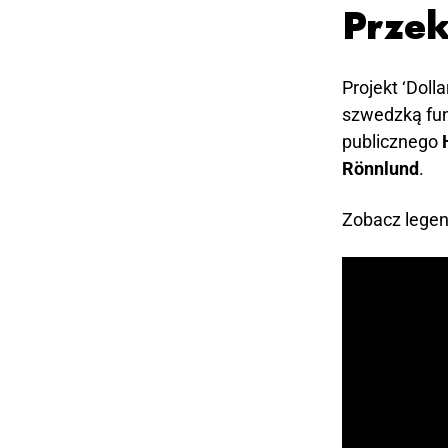
Prze
Projekt ‘Dolla
szwedzką fun
publicznego
H
Rönnlund
.
Zobacz legen