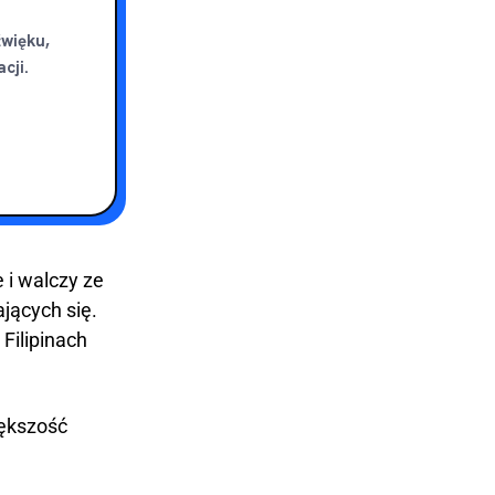
źwięku,
cji.
 i walczy ze
jących się.
 Filipinach
iększość