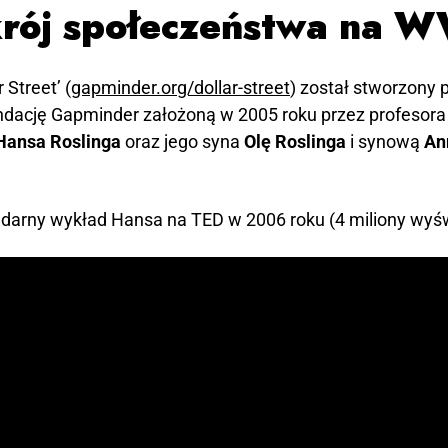
krój społeczeństwa na
r Street’ (
gapminder.org/dollar-street
) został stworzony 
dację Gapminder założoną w 2005 roku przez profesora
ansa Roslinga
oraz jego syna
Olę Roslinga
i synową
Ann
darny wykład Hansa na TED w 2006 roku (4 miliony wyśw