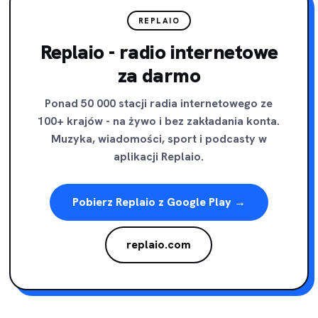
WARTO UKŁADAĆ PUZZLE!
REPLAIO
KILKA MOCNYCH
Replaio - radio internetowe
POWODÓW
za darmo
Twój mózg to lubi!
Ponad 50 000 stacji radia internetowego ze
100+ krajów - na żywo i bez zakładania konta.
Muzyka, wiadomości, sport i podcasty w
aplikacji Replaio.
Pobierz Replaio z Google Play →
replaio.com