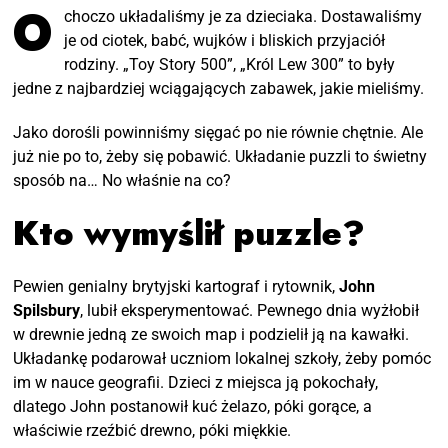
O
choczo układaliśmy je za dzieciaka. Dostawaliśmy
je od ciotek, babć, wujków i bliskich przyjaciół
rodziny. „Toy Story 500”, „Król Lew 300” to były
jedne z najbardziej wciągających zabawek, jakie mieliśmy.
Jako dorośli powinniśmy sięgać po nie równie chętnie. Ale
już nie po to, żeby się pobawić. Układanie puzzli to świetny
sposób na… No właśnie na co?
Kto wymyślił puzzle?
Pewien genialny brytyjski kartograf i rytownik,
John
Spilsbury
, lubił eksperymentować. Pewnego dnia wyżłobił
w drewnie jedną ze swoich map i podzielił ją na kawałki.
Układankę podarował uczniom lokalnej szkoły, żeby pomóc
im w nauce geografii. Dzieci z miejsca ją pokochały,
dlatego John postanowił kuć żelazo, póki gorące, a
właściwie rzeźbić drewno, póki miękkie.