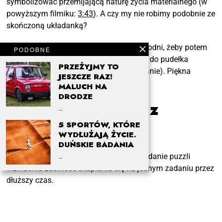
symbolizować przemijającą naturę życia materialnego (w
powyższym filmiku:
3:43
). A czy my nie robimy podobnie ze
skończoną układanką?
Spędzamy nad puzzlami nawet kilka tygodni, żeby potem
PODOBNE
ją rozczłonkować i z powrotem schować do pudełka
PRZEŻYJMY TO
(niektórzy ją oprawiają i wieszają na ścianie). Piękna
JESZCZE RAZ!
metafora życia, prawda?
MALUCH NA
DRODZE
Korzyści płynące z
…
układania puzzli
5 SPORTÓW, KTÓRE
WYDŁUŻAJĄ ŻYCIE.
DUŃSKIE BADANIA
▪︎
Poprawa koncentracji
– regularne układanie puzzli
…
wzmacnia zdolność skupiania się na jednym zadaniu przez
dłuższy czas.
▪︎
Rozwój cierpliwości
– puzzle wymagają czasu i
wytrwałości, taka przypominajka, że nie wszystko możemy