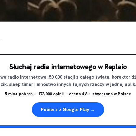
A
Słuchaj radia internetowego w Replaio
e radio internetowe: 50 000 stacji z całego świata, korektor d
zik, sleep timer i mnóstwo innych fajnych rzeczy w jednej aplika
5 mln+ pobrań · 173 000 opinii · ocena 4,8 · stworzona w Polsce
Pobierz z Google Play →