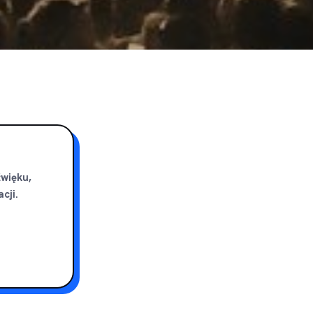
źwięku,
cji.