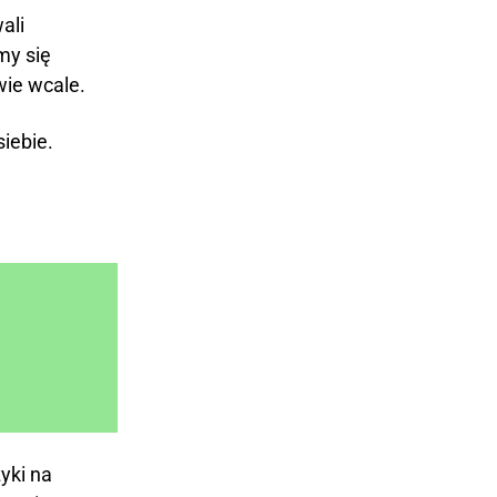
ali
my się
wie wcale.
siebie.
zyki na