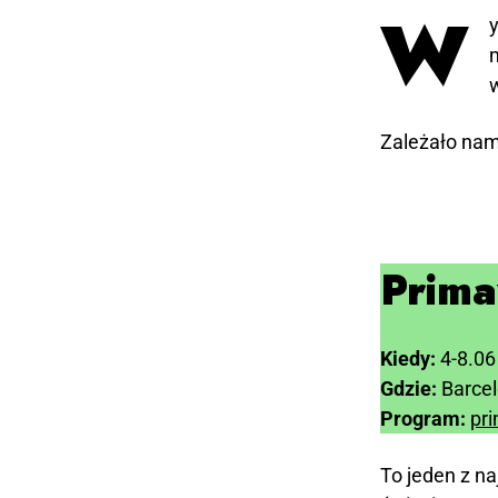
W
Zależało nam
Prima
Kiedy:
4-8.06
Gdzie:
Barcel
Program:
pr
To jeden z na