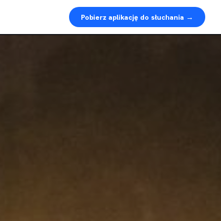
Pobierz aplikację do słuchania →