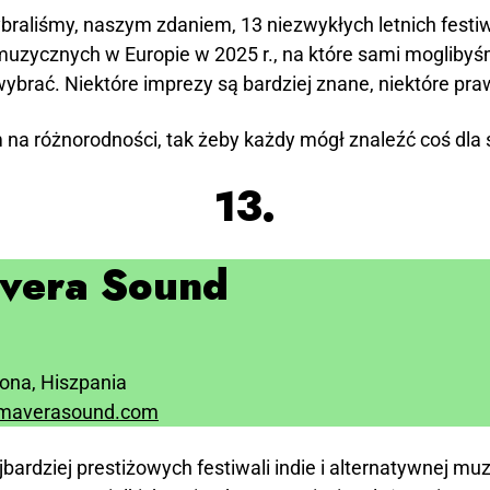
ybraliśmy, naszym zdaniem, 13 niezwykłych letnich festiw
muzycznych w Europie w 2025 r., na które sami moglibyś
wybrać. Niektóre imprezy są bardziej znane, niektóre pra
 na różnorodności, tak żeby każdy mógł znaleźć coś dla 
13.
vera Sound
ona, Hiszpania
imaverasound.com
jbardziej prestiżowych festiwali indie i alternatywnej mu