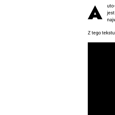
A
uto
jes
naj
Z tego tekstu