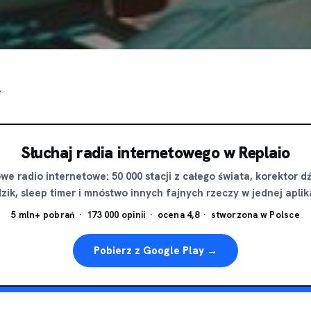
A
Słuchaj radia internetowego w Replaio
e radio internetowe: 50 000 stacji z całego świata, korektor d
zik, sleep timer i mnóstwo innych fajnych rzeczy w jednej aplika
5 mln+ pobrań · 173 000 opinii · ocena 4,8 · stworzona w Polsce
Pobierz z Google Play →