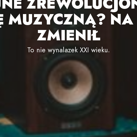
UNE ZREWOLUCJO
Ę MUZYCZNĄ? NA
ZMIENIŁ
To nie wynalazek XXI wieku.