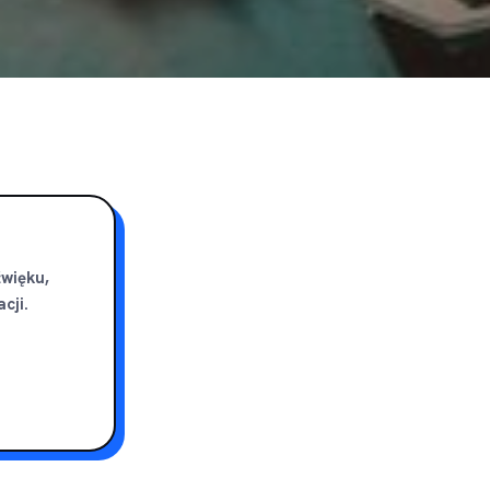
źwięku,
cji.