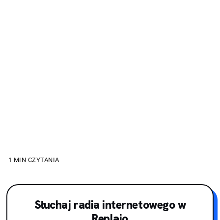
1 MIN CZYTANIA
ALBERT EINSTEIN. PO
Słuchaj radia internetowego w
PIERWSZE SKRZYPEK
Replaio