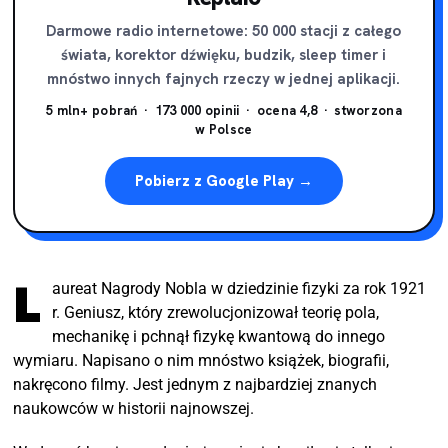
Jego największa miłość - Lina.
Darmowe radio internetowe: 50 000 stacji z całego
świata, korektor dźwięku, budzik, sleep timer i
mnóstwo innych fajnych rzeczy w jednej aplikacji.
5 mln+ pobrań · 173 000 opinii · ocena 4,8 · stworzona
w Polsce
Pobierz z Google Play →
L
aureat Nagrody Nobla w dziedzinie fizyki za rok 1921
r. Geniusz, który zrewolucjonizował teorię pola,
mechanikę i pchnął fizykę kwantową do innego
wymiaru. Napisano o nim mnóstwo książek, biografii,
nakręcono filmy. Jest jednym z najbardziej znanych
naukowców w historii najnowszej.