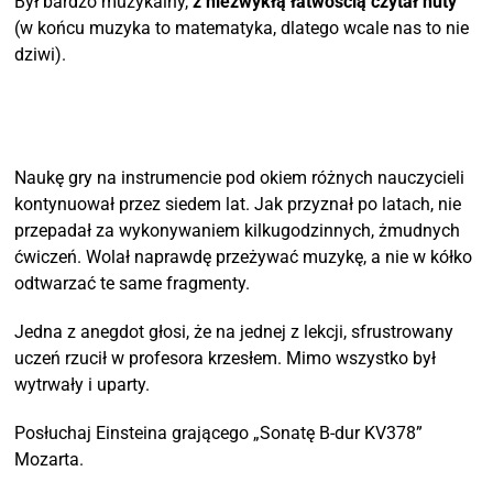
Był bardzo muzykalny,
z niezwykłą łatwością czytał nuty
(w końcu muzyka to matematyka, dlatego wcale nas to nie
dziwi).
Naukę gry na instrumencie pod okiem różnych nauczycieli
kontynuował przez siedem lat. Jak przyznał po latach, nie
przepadał za wykonywaniem kilkugodzinnych, żmudnych
ćwiczeń. Wolał naprawdę przeżywać muzykę, a nie w kółko
odtwarzać te same fragmenty.
Jedna z anegdot głosi, że na jednej z lekcji, sfrustrowany
uczeń rzucił w profesora krzesłem. Mimo wszystko był
wytrwały i uparty.
Posłuchaj Einsteina grającego „Sonatę B-dur KV378”
Mozarta.